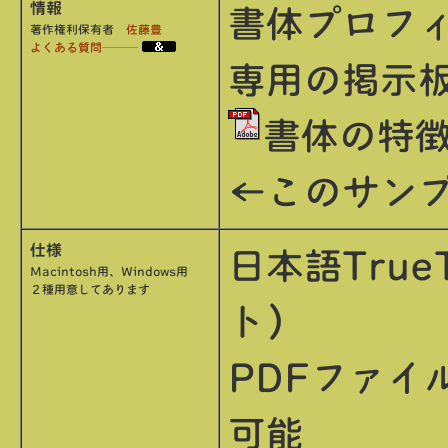
情報
書体プロフ
著作権利保有者
佐藤豊
よくある質問───
専用の掲示
書体の特
←このサンプ
仕様
日本語Tru
Macintosh用、Windows用
２種用意してあります
ト）
PDFファイ
可能