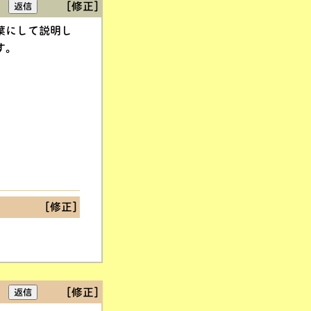
[修正]
葉にして説明し
す。
[修正]
[修正]