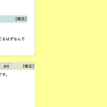
[修正]
てるはずなんで
[修正]
です。