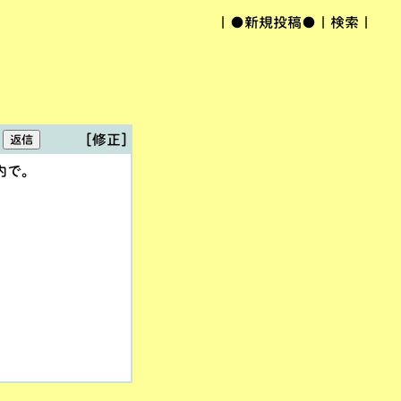
｜
●新規投稿●
｜
検索
｜
[修正]
内で。