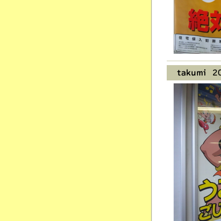
takumi
20