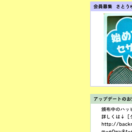
会員募集 さとう
アップデートのお
頒布中のハッ
詳しくは↓［
http://back
m=e0wy&t=