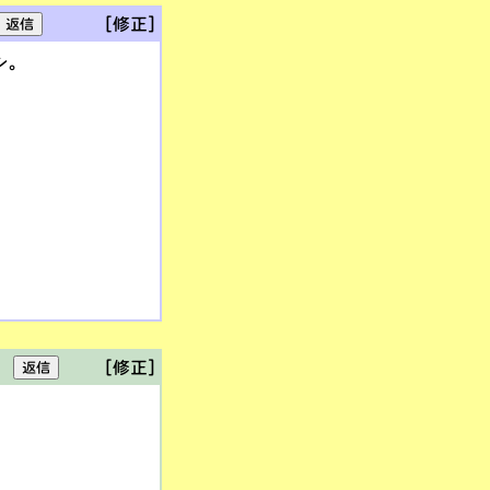
[修正]
シ。
[修正]