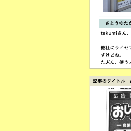
さとうゆた
takumiさ
他社にライセ
すけどね。
たぶん、使う
記事のタイトル 