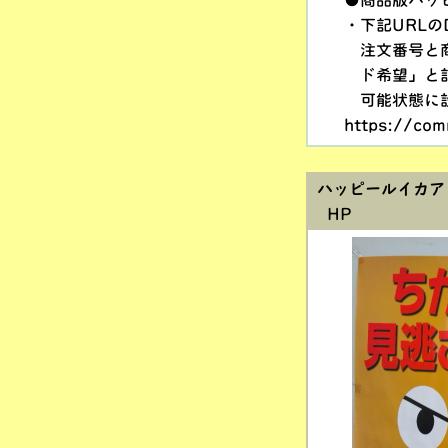
●商品版ハッ
・下記URLの
注文番号と商
ド希望」と記
可能状態に設
https://com
ハッピールイカアッ
HP