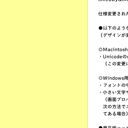
仕様変更され
●以下のよう
（デザインが
◎Macinto
・Unicod
（この変更によ
◎Window
・フォントの中
・小さい文字
（画面プロパ
次の方法でス
てある場合