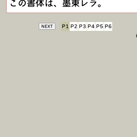
この書体は、墨東レラ。
P1
P2
P3
P4
P5
P6