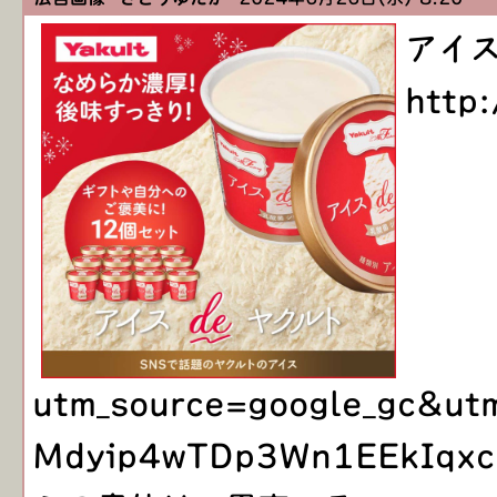
アイス
http:
utm_source=google_gc&u
Mdyip4wTDp3Wn1EEkIqxc