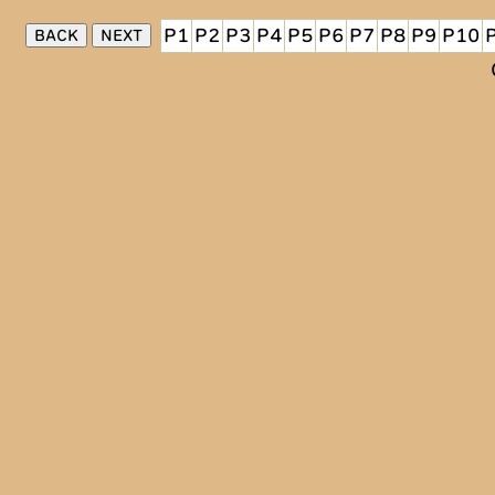
P1
P2
P3
P4
P5
P6
P7
P8
P9
P10