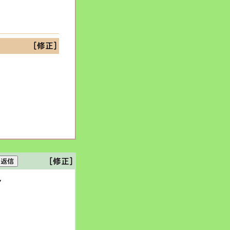
[修正]
[修正]
ん