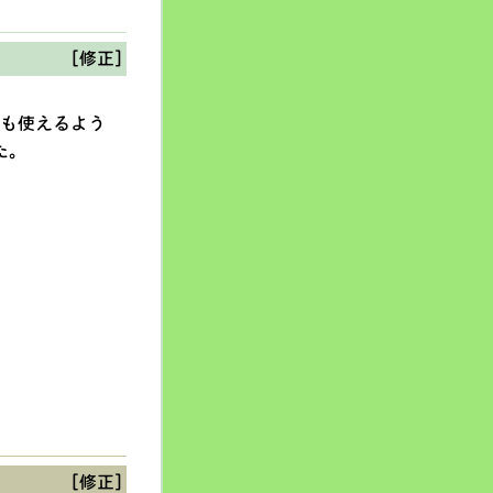
[修正]
字も使えるよう
た。
[修正]