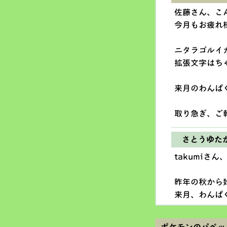
佐藤さん、こ
今月もお疲れ
ニタラゴルイ
拡張文字はち
来月のわんぱ
取り急ぎ、ご
さとうゆた
takumiさ
昨年の秋から
来月、わんぱ