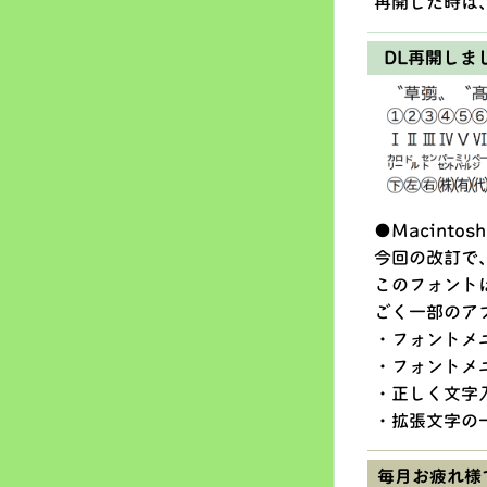
再開した時は
DL再開しま
●Macint
今回の改訂で
このフォントは
ごく一部のア
・フォントメ
・フォントメ
・正しく文字
・拡張文字の
毎月お疲れ様で