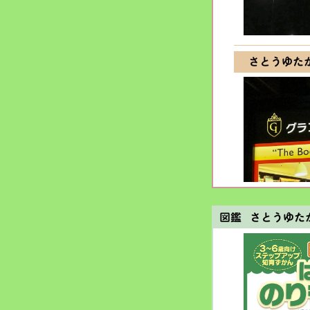
さとうゆた
図鑑 さとうゆた