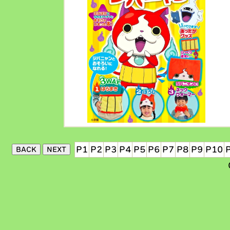
P1
P2
P3
P4
P5
P6
P7
P8
P9
P10