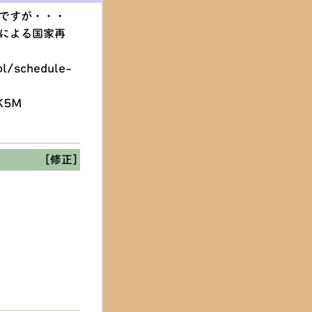
らですが・・・
術による国家再
l/schedule-
K5M
[修正]