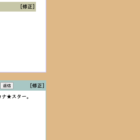
[修正]
[修正]
サカナ★スター。