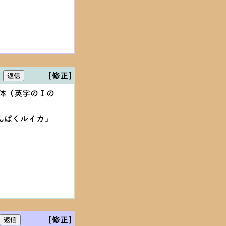
[修正]
体（英字のＩの
んぱくルイカ」
[修正]