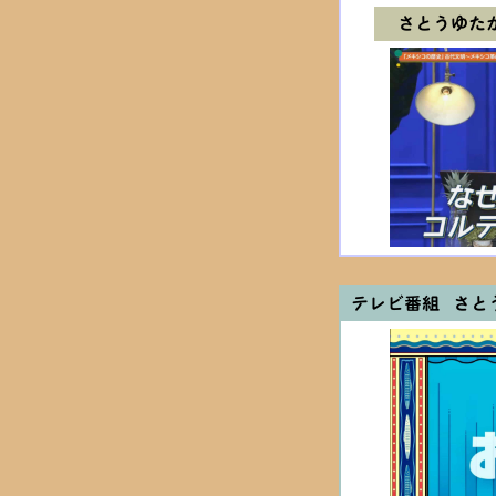
さとうゆた
テレビ番組 さと