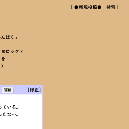
｜
●新規投稿●
｜
検索
｜
わんぱく」
もヨロシク！
）を
ク）
[修正]
っている。
ったな…。