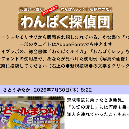
ワークスやモリサワから販売され親しまれている、かな書体「
ウェイトはAdobeFontsでも使えます
タイプラボの、総合書体「わんぱくルイカ」「わんぱくレラ」
ントの使用感や、あなたが見つけた使用例（写真や画像
稿してください（右上の●新規投稿●の文字をクリッ
 さとうゆたか
2026年7月30日(木) 8:22
京成電鉄に乗ったとき発見。
「矢切の渡し」には何度も乗
知人を連れていったこともあ