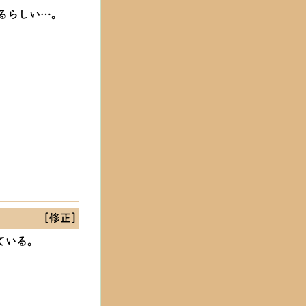
るらしい…。
[修正]
ている。