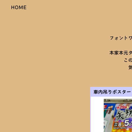
HOME
フォント
一部の
本家本元
このフォ
気楽に投
車内吊りポスター