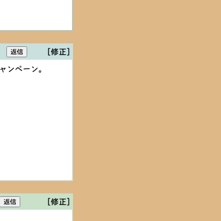
[修正]
キャンペーン。
[修正]