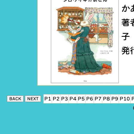
か
著
子
発
P1
P2
P3
P4
P5
P6
P7
P8
P9
P10