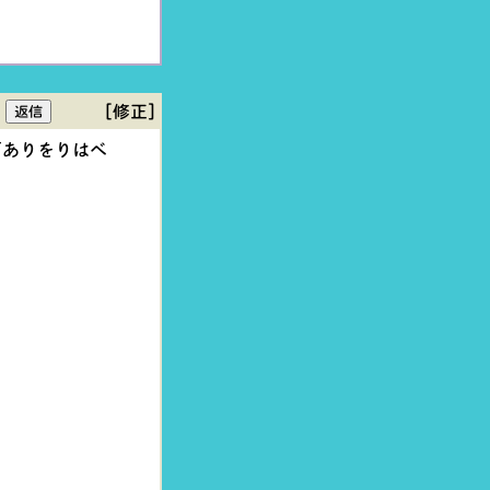
[修正]
「ありをりはべ