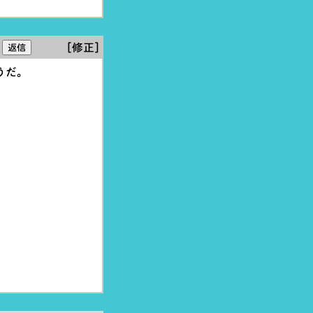
[修正]
うだ。