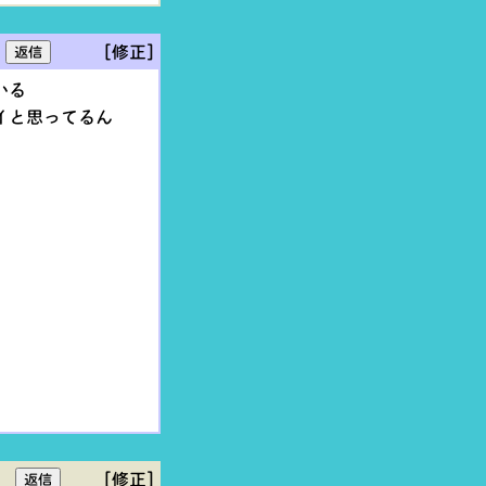
[修正]
いる
イと思ってるん
。
[修正]