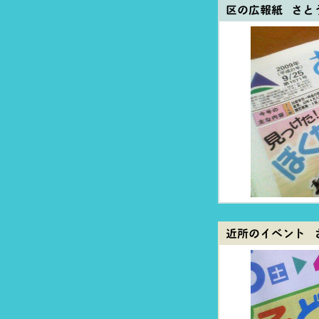
区の広報紙 さと
近所のイベント 