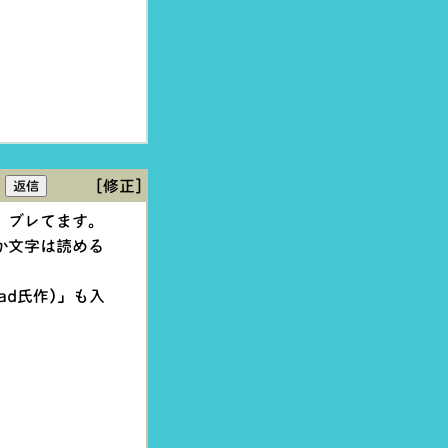
[修正]
、ブレてます。
か文字は読める
ead氏作)」も入