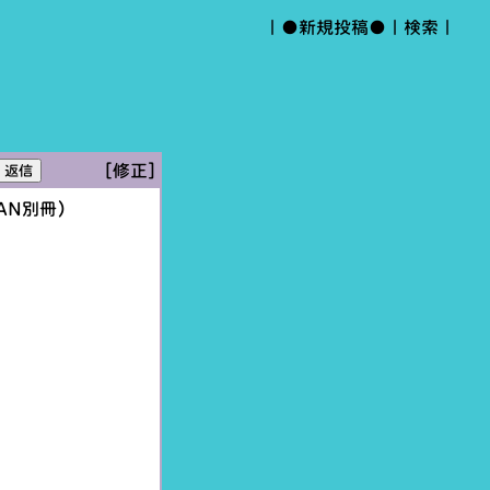
｜
●新規投稿●
｜
検索
｜
[修正]
AN別冊）