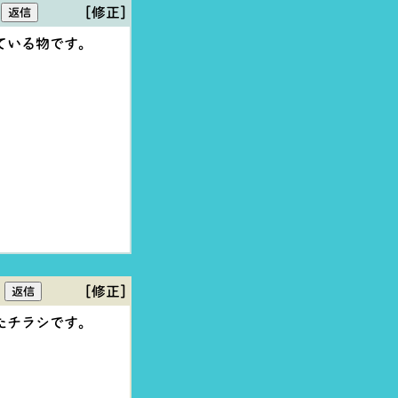
[修正]
ている物です。
[修正]
たチラシです。