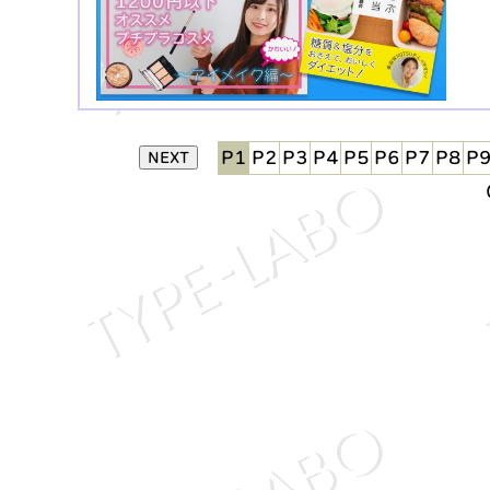
P1
P2
P3
P4
P5
P6
P7
P8
P